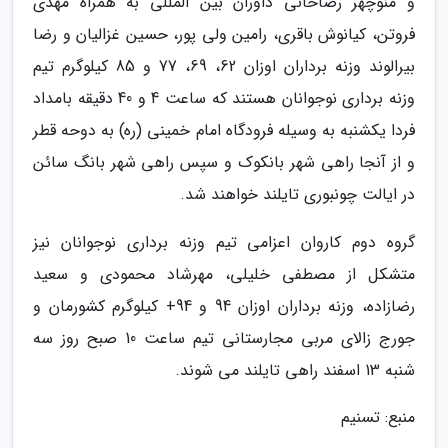
و منوچهر رضاخانی داوران بین المللی به همراه مهدی
فروتن، کیانوش باقری، رامین ولی پور، حسین غزالیان و رضا
بیرالوند وزنه برداران اوزان 62، 69، 77 و 85 کیلوگرم تیم
وزنه برداری نوجوانان هستند که ساعت 4 و 40 دقیقه بامداد
فردا یکشنبه به وسیله فرودگاه امام خمینی (ره) به دوحه قطر
و از آنجا راهی شهر بانکوک و سپس راهی شهر بانگ سائن
در ایالت چونبوری تایلند خواهند شد.
گروه دوم کاروان اعزامی تیم وزنه برداری نوجوانان نیز
متشکل از مصطفی خلیلی، مهرشاد محمودی و سعید
رضازاده، وزنه برداران اوزان 94 و 94+ کیلوگرم کشورمان و
جورج زالای مربی مجارستانی تیم ساعت 10 صبح روز سه
شنبه 13 اسفند راهی تایلند می شوند.
منبع: تسنیم