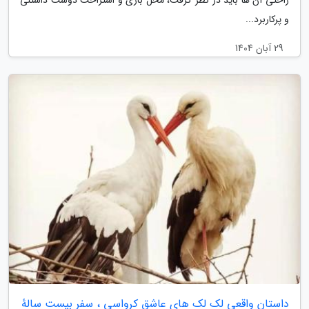
و پرکاربرد...
29 آبان 1404
داستان واقعی لک لک های عاشق کرواسی ، سفر بیست سالهٔ