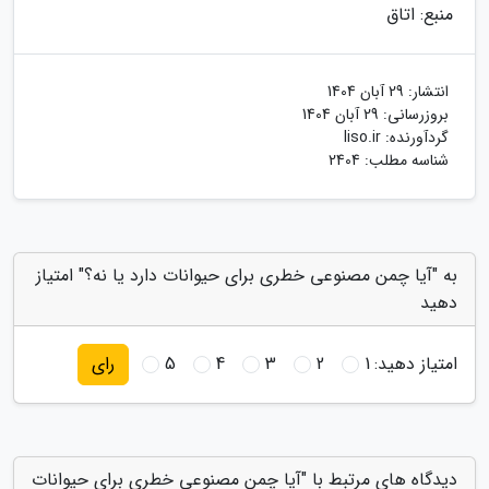
منبع: اتاق
انتشار:
29 آبان 1404
بروزرسانی:
29 آبان 1404
گردآورنده:
liso.ir
شناسه مطلب: 2404
به "آیا چمن مصنوعی خطری برای حیوانات دارد یا نه؟" امتیاز
دهید
امتیاز دهید:
1
2
3
4
5
رای
دیدگاه های مرتبط با "آیا چمن مصنوعی خطری برای حیوانات