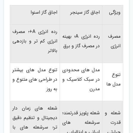
ویژگی
اجاق گاز سینجر
اجاق گاز اسنوا
رده انرژی A+؛ مصرف
مصرف
رده انرژی A؛ بهینه
انرژی کم تر و بازدهی
انرژی
در مصرف گاز و برق
بالاتر
مدل های محدودی
تنوع مدل های بیشتر
تنوع
در سبک کلاسیک و
در طراحی های متنوع و
مدل ها
مدرن
به روز
شعله های زمان دار
شعله و
شعله پلوپز قدرتمند؛
دیجیتال و تنظیم دقیق
قدرت
سرشعله های
تر؛ سرشعله های با
حرارتی
ایرانی و ایتالیایی