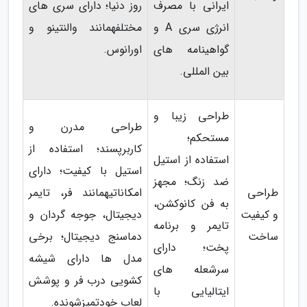
ایرانی با مصرف
روز دنیا؛ دارای سری های
انرژی سری A و
مختلفهمانند والنتینو و
گواهینامه های
اورانوس.
بین المللی.
طراحی زیبا و
طراحی مدرن و
مستحکم؛
کاربرپسند؛ استفاده از
استفاده از استیل
استیل با کیفیت؛ دارای
ضد زنگ؛ مجهز
طراحی
امکاناتیهمانند فر، تایمر
به فن کانوکشن،
و کیفیت
دیجیتال، جوجه گردان و
تایمر و برنامه
ساخت
دماسنج دیجیتال؛ برخی
پخت؛ دارای
مدل ها دارای شیشه
سرشعله های
کشویی درب فر و پوشش
ایتالیایی با
لعاب خودتمیزشونده.