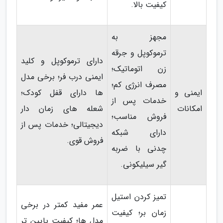
کیفیت بالا.
مجهز به
ترموکوپل و جرقه
دارای ترموکوپل و کلید
زن اتوماتیک؛
ایمنی درب فر؛ برخی مدل
مصرف انرژی کم؛
ایمنی و
ها دارای قفل کودک؛
خدمات پس از
امکانات
شعله های زمان دار
فروش مناسب؛
دیجیتالی؛ خدمات پس از
دارای شبکه
فروش قوی.
چدنی با ضربه
گیر سیلیکونی.
تمیز کردن استیل
عمر مفید کمتر در برخی
زمان بر؛ کیفیت
مدل ها؛ کیفیت پایین تر