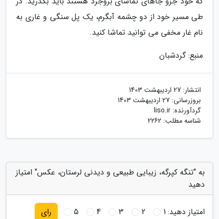
که خود جزو جاهای تماشای بروجرد هستند باید بگذرید. در
طی مسیر خود از دو چشمه آبگرم، یک پل سنگی و غاری به
نام غار مخفی می توانید تماشا کنید.
منبع: گردشبان
انتشار:
27 اردیبهشت 1403
بروزرسانی:
27 اردیبهشت 1403
گردآورنده:
liso.ir
شناسه مطلب: 2262
به "تنگه کپرگه، زیبایی طبیعی و دیدنی لرستان، عکس" امتیاز
دهید
امتیاز دهید:
1
2
3
4
5
رای