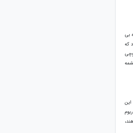
 بی
ترین نقطه کوه آخون حدود 663 متر دارد که
وچی
شمه
این
اریوم
ونه را نشان می دهند،