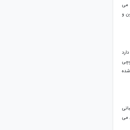
ود دارد که در 49 هکتار رشد می
ن و
ارد
وچی
شده
انی
 می