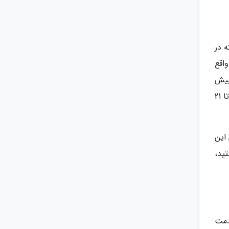
 در
واقع
بیش
از 5000 اثر هنری وجود دارد که شامل نقاشی ها، مجسمه ها و صنایع دستی است. تاریخ و تحولات هنر روسیه از قرن 19 تا 21
این
ید،
دمت