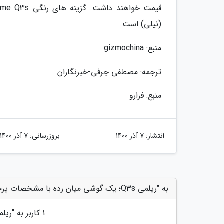
(نیلی) است.
منبع: gizmochina
ترجمه: مصطفی جرفی-خبرنگاران
منبع: فرارو
انتشار:
7 آذر 1400
بروزرسانی:
7 آذر 1400
به "ریلمی Q3s؛ یک گوشی میان رده با مشخصات پرچمدار" امتیاز دهید
1
کاربر به "
ریلمی Q3s؛ یک گوشی میان رد