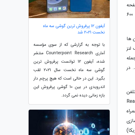
 می گردد. صفحه
نمایش 6.6 اینچی HDR10 LCD این گوشی از رزولوشن 2412 در 1080 فول اچ دی پلاس برخوردار است و حداکثر روشنایی 600
آیفون 12 پرفروش ترین گوشی سه ماه
نخست 2021 شد
 ها
با توجه به گزارشی که از سوی مؤسسه
 48 مگاپیکسلی، یک لنز
آماری Counterpoint Research منتشر
ز جمله
شده، آیفون 12 توانست پرفروش ترین
 در
گوشی سه ماه نخست سال 2021 لقب
بگیرد. این در حالی است که هیچ پرچم دار
اندرویدی در بین 10 گوشی پرفروش این
کرد. طول تلفن
بازه زمانی دیده نمی گردد.
رم است. این گوشی از رابط کاربری Realme UI
 یعنی 6 گیگابایت به همراه
افظه ذخیره سازی
دلار پوند) و 1999 یوان (312 دلار آمریکا)