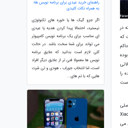
راهنمای خرید عیدی برای برنامه نویس ها؛
به همراه نکات کلیدی
اگر جزو گیک ها یا خوره های تکنولوژی
 در
نیستید، احتمالا پیدا کردن هدیه یا عیدی
ای مناسب برای یک برنامه نویس کامپیوتر
 که
می تواند برای شما سخت باشد. در حالت
اکم
کلی لازم است بدانید که علایق برنامه
وده
نویس ها معمولا فنی تر از علایق دیگر افراد
اتی
است، اما انتخاب جوراب ، هودی و تی شرت
 را
هایی که با تم های...
ن را میان انبوه گزینه ها ترغیب کند. یکی از این محصولات گوشی هوشمند Realme Q3s است
 از اصلی
Realme GT Ma و Xiaomi 11 Lite
 می