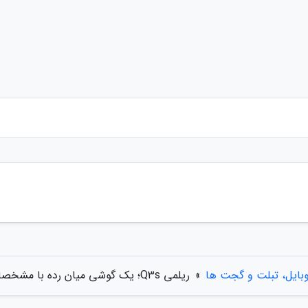
بایل، تبلت و گجت ها
»
ریلمی Q3s؛ یک گوشی میان رده با مشخصات پرچمدار