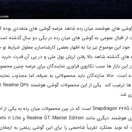
ار گوشی های هوشمند میان رده شاهد عرضه گوشی های متعددی بوده که
ت از اقبال عمومی به گوشی های میان رده در یکی دو سال گذشته است
 خود این موضوع نیز بنا به اظهار بعضی کارشناسان، معلول شرایط نو ح
 های گذشته شاهد بالا رفتن ارزش پول ملی و در پی آن قدرت خرید ب
این بازار ها سبب تکاپوی فراوری نمایندگان برای عرضه چنین محصول
ه است. حالا سازندگان باید محصولاتی به صرفه، اما مجذوب نماینده
عرضه نمایند تا بتواند مشتریا
زی شد.
گوشی هوشمند Realme Q3s مجهز به پردازنده Snapdragon 778G 5G است که در بین محصولات میان رده به یکی
ترین پردازنده ها تبدیل شده است و در گوشی های هوشمند دیگری مانند ster Edition
ست که نوید عملکرد تقریباً شاخصی را برای این گوشی ریلمی به ارمغان