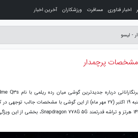
اخبار فناوری
مسافرت
ورزشکاران
آخرین اخبار
به گزارش لیسو، طی ماه های گذشته شایعات خبرنگارانانی درباره جدیدترین گوشی 
مطرح بود تا اینکه سازنده چینی انتها در روز سه شنبه 19 اکتبر (27 مهر ماه) از این گوشی با مشخصات جالب توجهی
چین رونمایی کرد که بهره مندی از صفحه نمایش 144 هرتز و تراشه قدرتمند Snapdragon 778G 5G، بخ