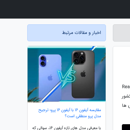
اخبار و مقالات مرتبط
میان رده ریلمی با نام Realme Q3s
 در کشور
شی از این ویژگی ها
مقایسه آیفون 16 با آیفون 16 پرو؛ ترجیح
مدل پرو منطقی است؟
با معرفی مدل های تازه آیفون 16، سوالی که