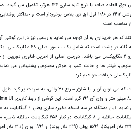
آورد. این پردازنده فوق سریع با یک صفحه نمایش فوق العاده صاف با نرخ تازه سازی 144 هرتز، تکمیل
تند که هر خریداری به آن توجه می نماید و ریلمی نیز در این گوشی آن
را ناامید ننموده است. این گوشی دارای دوربین سه گانه در پشت است که شامل یک سنسور اصلی
عمودی سیاه و سفید 2 مگاپیکسلی و یک لنز ماکرو 2 مگاپیکسل می باشد. دوربین اصلی از آخرین فناوری دوربین ا
ی، فیلتر ها و حالت شب با هوش مصنوعی پشتیبانی می نماید.
میزان باتری این گوشی 5000 میلی آمپر ساعت است که می توان آن را با شارژر سریع 30 واتی، به سرعت پر 
164.4 میلی متر، عرض 75.8 میلی متر، ضخامت 8.5 میلی متر و وزن آن 199 گ
2.0 مبتنی بر Android 11 خارج از جعبه استفاده می نماید. این دستگاه در سه نسخه ذخیره سازی
128 گیگابایت حافظه، 8 گیگابایت به همراه 128 گیگابایت حافظه و 8 گیگابایت در کنار 256 گیگابایت ح
داخلی، عرضه می گردد که به ترتیب 1499 یوان (234 دلار آمریکا)، 1599 یوان (249 