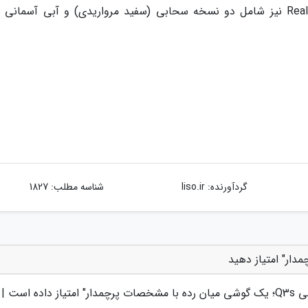
قیمت خواهند داشت. گزینه های رنگی Realme Q3s نیز شامل دو نسخه سحابی (سفید مرواریدی) و آبی آسم
گردآورنده:
liso.ir
شناسه مطلب: 1827
ه با مشخصات پرچمدار
" امتیاز داده است |