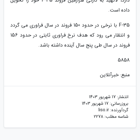
دارد، لاکهید به تازگی هزارمین فروند F-35 خود را تحویل
داده است.
F-35 با نرخی در حدود 150 فروند در سال فراوری می گردد
و انتظار می رود که هدف نرخ فراوری ثابتی در حدود 156
فروند در سال طی پنج سال آینده داشته باشد.
5858
منبع: خبرآنلاین
انتشار:
17 شهریور 1403
بروزرسانی:
17 شهریور 1403
گردآورنده:
liso.ir
شناسه مطلب: 2278