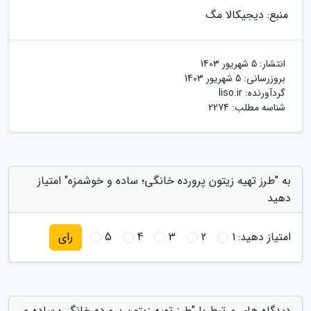
منبع: دیجیکالا مگ
انتشار:
5 شهریور 1403
بروزرسانی:
5 شهریور 1403
گردآورنده:
liso.ir
شناسه مطلب: 2274
به "طرز تهیه زیتون پرورده خانگی؛ ساده و خوشمزه" امتیاز
دهید
امتیاز دهید:
1
2
3
4
5
رای
دیدگاه های مرتبط با "طرز تهیه زیتون پرورده خانگی؛ ساده و