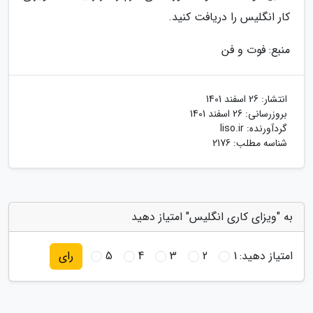
کار انگلیس را دریافت کنید.
منبع: فوت و فن
انتشار:
26 اسفند 1401
بروزرسانی:
26 اسفند 1401
گردآورنده:
liso.ir
شناسه مطلب: 2176
به "ویزای کاری انگلیس" امتیاز دهید
امتیاز دهید:
1
2
3
4
5
رای