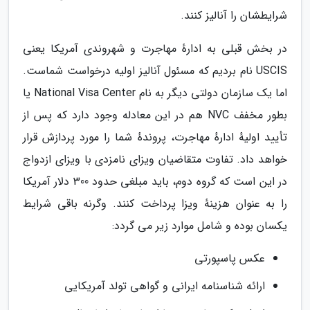
شرایطشان را آنالیز کنند.
در بخش قبلی به ادارهٔ مهاجرت و شهروندی آمریکا یعنی
USCIS نام بردیم که مسئول آنالیز اولیه درخواست شماست.
اما یک سازمان دولتی دیگر به نام National Visa Center یا
بطور مخفف NVC هم در این معادله وجود دارد که پس از
تأیید اولیهٔ ادارهٔ مهاجرت، پروندهٔ شما را مورد پردازش قرار
خواهد داد. تفاوت متقاضیان ویزای نامزدی با ویزای ازدواج
در این است که گروه دوم، باید مبلغی حدود 300 دلار آمریکا
را به عنوان هزینهٔ ویزا پرداخت کنند. وگرنه باقی شرایط
یکسان بوده و شامل موارد زیر می گردد:
عکس پاسپورتی
ارائه شناسنامه ایرانی و گواهی تولد آمریکایی