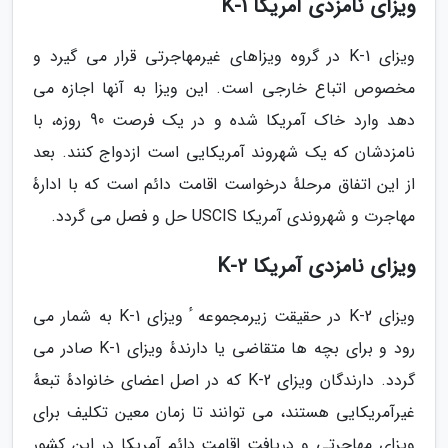
ویزای نامزدی آمریکا K-1
ویزای K-1 در گروه ویزاهای غیرمهاجرتی قرار می گیرد و
مخصوص اتباع خارجی است. این ویزا به آنها اجازه می
دهد وارد خاک آمریکا شده و در یک فرصت 90 روزه، با
نامزدشان که یک شهروند آمریکایی است ازدواج کنند. بعد
از این اتفاق مرحلهٔ درخواست اقامت دائم است که با ادارهٔ
مهاجرت و شهروندی آمریکا USCIS حل و فصل می گردد.
ویزای نامزدی آمریکا K-2
ویزای K-2 در حقیقت زیرمجموعه ٔ ویزای K-1 به شمار می
رود و برای بچه ها متقاضی یا دارندهٔ ویزای K-1 صادر می
گردد. دارندگان ویزای K-2 که در اصل اعضای خانوادهٔ تبعهٔ
غیرآمریکایی هستند، می توانند تا زمان معین تکلیف برای
ویزای مهاجرتی و دریافت اقامت دائم آمریکا در این کشور