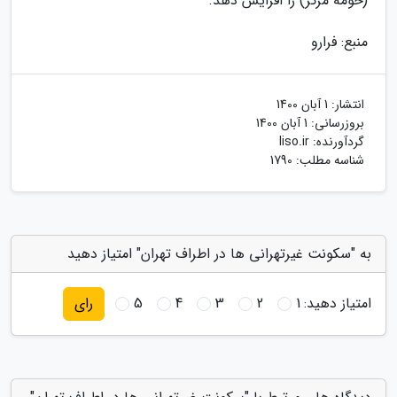
(حومه مرکز) را افزایش دهد.
منبع: فرارو
انتشار:
1 آبان 1400
بروزرسانی:
1 آبان 1400
گردآورنده:
liso.ir
شناسه مطلب: 1790
به "سکونت غیرتهرانی ها در اطراف تهران" امتیاز دهید
امتیاز دهید:
1
2
3
4
5
رای