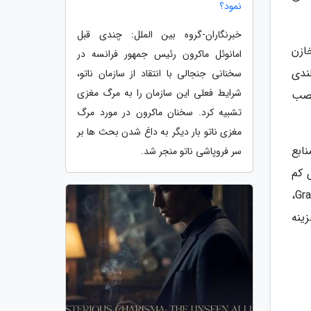
نمود؟
خبرنگاران-گروه بین الملل: چندی قبل
ازن
امانوئل ماکرون رئیس جمهور فرانسه در
ندی
سخنانی جنجالی با انتقاد از سازمان ناتو،
شرایط فعلی این سازمان را به مرگ مغزی
 نصب
تشبیه کرد. سخنان ماکرون در مورد مرگ
مغزی ناتو بار دیگر به داغ شدن بحث ها بر
منابع
سر فروپاشی ناتو منجر شد.
ی کم
تقاضا جذب و ذخیره نمایند و در صورت احتیاج، آن را به سرعت آزاد نمایند. ذخیره سازی انرژی گرانشی زیرزمینی GraviStore،
ینه