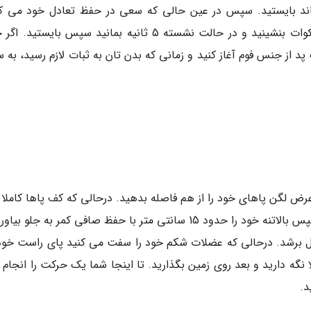
ند بایستید. سپس در عین حالی که سعی در حفظ تعادل خود می کن
زانوها را خم تر نموده و با کمر صاف به حالت اسکوات بنشینید و در حالت نشسته 5 ثانیه بمانید سپس بایس
 پد از جنس فوم آغاز کنید و زمانی که بدن تان به ثبات لازم رسید، به
رض لگن پاهای خود را از هم فاصله بدهید. درحالی که کف پاها کاملا 
زمین است، دست های تان را پشت گردن ببرید. سپس بالاتنه خود را حدود 15 سانتی متر با حفظ صافی کمر به جلو
ل برشد. درحالی که عضلات شکم خود را سفت می کنید پای راست خود
بلند کنید و 3تا 4 ثانیه آن را بالا نگه دارید و بعد روی زمین بگذارید. تا اینجا شما یک حرکت را انجا
د.