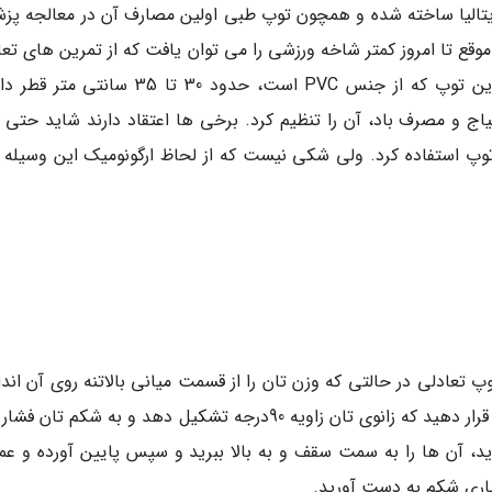
 اولین بار در دهه 60 میلادی در ایتالیا ساخته شده و همچون توپ طبی اولین مصارف آن در معالجه 
وقع تا امروز کمتر شاخه ورزشی را می توان یافت که از تمرین های تعا
ویژه این وسیله در تمرین های خود بهره نگیرد. این توپ که از جنس PVC است، حدود 30 تا 35 س
اج و مصرف باد، آن را تنظیم کرد. برخی ها اعتقاد دارند شاید حتی ب
وپ استفاده کرد. ولی شکی نیست که از لحاظ ارگونومیک این وسیله ف
کنید و روی توپ تعادلی در حالتی که وزن تان را از قسمت میانی بالاتنه روی آن اند
اید، قرار بگیرید و پاهای تان را به نحوی روی زمین قرار دهید که زانوی تان زاویه 90درجه تشکیل دهد و به شکم ت
د، آن ها را به سمت سقف و به بالا ببرید و سپس پایین آورده و عمل
یاری شکم به دست آورید.