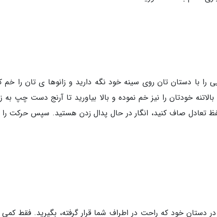
دراز بکشید و یک توپ طبی 2 یا 3 کیلویی را با دستان تان روی سینه خود نگه دارید و زانوها ی تان را خم
لاتنه خودتان را نیز خم نموده و بالا بیاورید تا آرنج دست چپ به زا
فظ تعادل صاف کنید، انگار در حال پدال زدن هستید. سپس حرکت را ب
 بایستید و دو دمبل 2 تا 4 کیلویی در دستان خود که راحت در اطراف شما قرار گرفته، بگیرید. فقط کمی