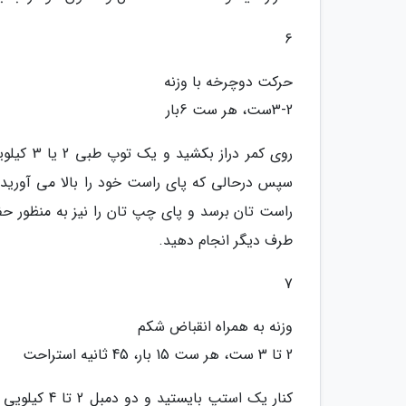
6
حرکت دوچرخه با وزنه
3-2ست، هر ست 6بار
روی کمر 
سپس درحالی که پای راست خود را بالا می آورید با
راست تان برسد و پای چپ تان را نیز به منظور ح
طرف دیگر انجام دهید.
7
وزنه به همراه انقباض شکم
2 تا 3 ست، هر ست 15 بار، 45 ثانیه استراحت
کنار یک استپ