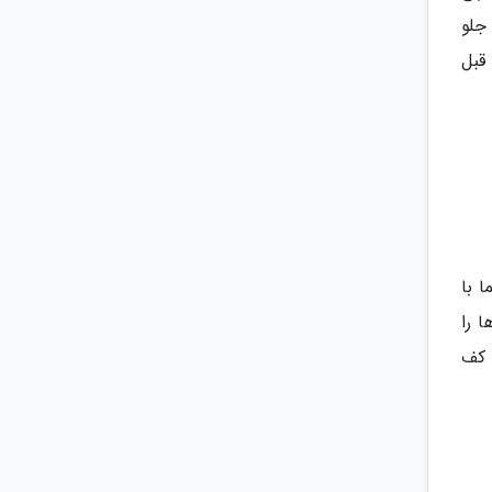
جلو
صاف ببرید تا اینجا یک حرکت محسوب می گردد. 15بار را قبل
ما با
 را
 کف