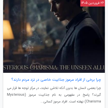
26 فروردین 1405
چرا برخی از افراد مرموز جذابیت خاصی در نزد مردم دارند؟
چرا بعضی انسان ها بدون آنکه تلاشی نمایند، در مرکز توجه ها قرار می
گیرند؟ پاسخ در مفهومی به نام جذابیت مرموز (Mysterious
Charisma) نهفته است. افراد مرموز کسانی...