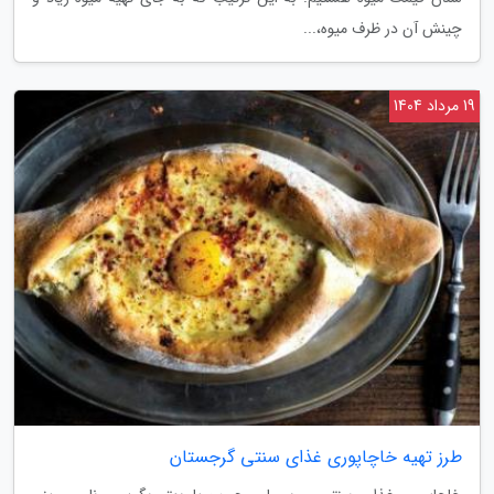
چینش آن در ظرف میوه،...
19 مرداد 1404
طرز تهیه خاچاپوری غذای سنتی گرجستان